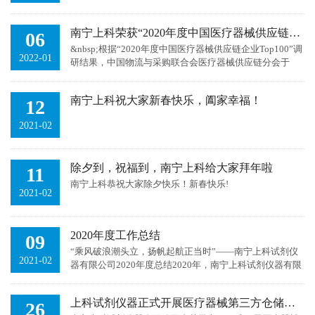
共同努力之下，上科克服种种困难，依然取得了优异的成
绩...
南宁上科荣获“2020年度中国医疗器械供应链百强企业”称号
06
&nbsp;根据“2020年度中国医疗器械供应链企业Top100”调
2022-01
研结果，中国物流与采购联合会医疗器械供应链分会于
2021年12月在“第七届中国医疗器械供应链年会”上重磅发
布《...
南宁上科祝大家新春快乐，阖家幸福！
12
2021-02
除夕到，祝福到，南宁上科给大家拜年啦
11
​南宁上科恭祝大家除夕快乐！新春快乐!
2021-02
2020年度工作总结
09
“乘风破浪潮头立，扬帆起航正当时”——南宁上科试剂仪
2021-02
器有限公司2020年度总结2020年，南宁上科试剂仪器有限
公司在市场各级监管部门和自治区医疗器械行业协会的正
确指导下...
上科试剂仪器正式开展医疗器械第三方仓储物流服务
26