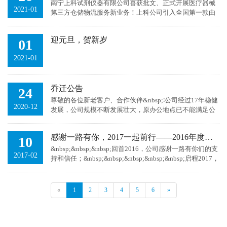
南宁上科试剂仪器有限公司喜获批文、正式开展医疗器械
2021-01
第三方仓储物流服务新业务！上科公司引入全国第一款由
医药第三方物流企业自主开发的进、销、存、运一体化信
息系统——...
迎元旦，贺新岁
01
2021-01
乔迁公告
24
尊敬的各位新老客户、合作伙伴&nbsp;∶公司经过17年稳健
2020-12
发展，公司规模不断发展壮大，原办公地点已不能满足公
司的发展需要。经过公司全体同仁的齐心努力，南宁上科
试剂...
感谢一路有你，2017一起前行——2016年度工作总结暨颁奖晚会
10
&nbsp;&nbsp;&nbsp;回首2016，公司感谢一路有你们的支
2017-02
持和信任；&nbsp;&nbsp;&nbsp;&nbsp;&nbsp;启程2017，
我们将一如既往兢兢业业，与您...
«
1
2
3
4
5
6
»